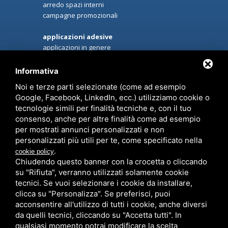
arredo spazi interni
campagne promozionali
applicazioni adesive
applicazioni in genere
riqualificazione locali
sun control privacy & sicurezza
Informativa
decorazioni automezzi commerciali
Noi e terze parti selezionate (come ad esempio
decorazioni automezzi privati
Google, Facebook, LinkedIn, ecc.) utilizziamo cookie o
car protector
tecnologie simili per finalità tecniche e, con il tuo
oscuramento vetri e fanali
consenso, anche per altre finalità come ad esempio
per mostrati annunci personalizzati e non
personalizzati più utili per te, come specificato nella
servizi
/
chi siamo
/
contatti
.
cookie policy
Chiudendo questo banner con la crocetta o cliccando
su "Rifiuta", verranno utilizzati solamente cookie
tecnici. Se vuoi selezionare i cookie da installare,
clicca su "Personalizza". Se preferisci, puoi
OMNIA FOTO SRL
acconsentire all'utilizzo di tutti i cookie, anche diversi
VIA DOMENICO CIMAROSA, 55 CASALECCHIO DI
da quelli tecnici, cliccando su "Accetta tutti". In
RENO (BO) - 40033 - P.IVA 02079141202
qualsiasi momento potrai modificare la scelta