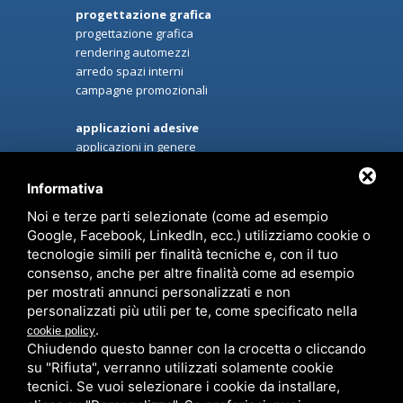
progettazione grafica
progettazione grafica
rendering automezzi
arredo spazi interni
campagne promozionali
applicazioni adesive
applicazioni in genere
riqualificazione locali
sun control privacy & sicurezza
Informativa
decorazioni automezzi commerciali
Noi e terze parti selezionate (come ad esempio
decorazioni automezzi privati
Google, Facebook, LinkedIn, ecc.) utilizziamo cookie o
car protector
tecnologie simili per finalità tecniche e, con il tuo
oscuramento vetri e fanali
consenso, anche per altre finalità come ad esempio
per mostrati annunci personalizzati e non
personalizzati più utili per te, come specificato nella
servizi
/
chi siamo
/
contatti
.
cookie policy
Chiudendo questo banner con la crocetta o cliccando
su "Rifiuta", verranno utilizzati solamente cookie
tecnici. Se vuoi selezionare i cookie da installare,