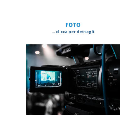
FOTO
...
clicca per dettagli