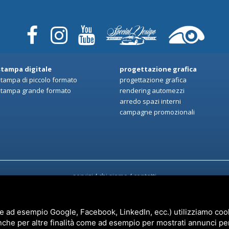
stampa digitale
progettazione grafica
stampa di piccolo formato
progettazione grafica
stampa grande formato
rendering automezzi
arredo spazi interni
campagne promozionali
servizi
/
chi siamo
/
contatti
e ad esempio Google, Facebook, LinkedIn, ecc.) utilizziamo cooki
nche per altre finalità come ad esempio per mostrati annunci pe