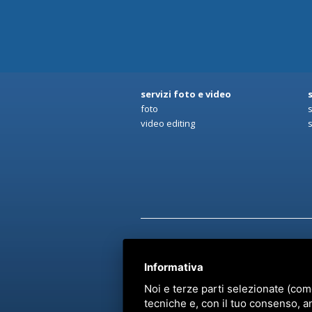
servizi foto e video
foto
video editing
Informativa
Noi e terze parti selezionate (com
tecniche e, con il tuo consenso, a