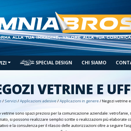
SPECIAL DESIGN
CHI SIAMO
CONT
VIZI
GOZI VETRINE E UFF
e
/
Servizi
/
Applicazioni adesive
/
Applicazioni in genere
/
Negozi vetrine e 
to vetrine sono spazi preziosi per la comunicazione aziendale: vetrofanie, s
ato, si possono realizzare semplici scritte o realizzazioni più elaborate come 
ivo e la consulenza per il rilascio delle autorizzazioni oltre a seguire l’as