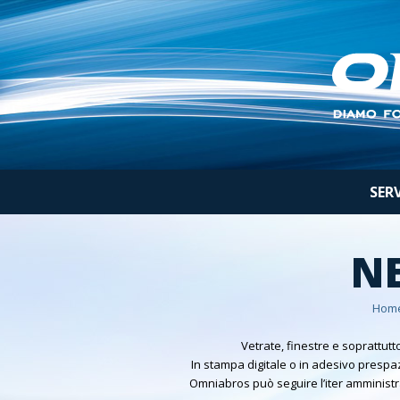
SER
NE
Hom
Vetrate, finestre e soprattut
In stampa digitale o in adesivo prespazi
Omniabros può seguire l’iter amministrat